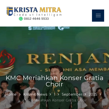
Skip
to
content
Menu
Sekolah Kristen Krista Mitra
A place where a GREAT FUTURE begins.
– Credo Ut Intelligam
KMC Meriahkan Konser Gratia
Choir
Home
Krismit News
1
September
2025
KMC Meriahkan Konser Gratia Choir