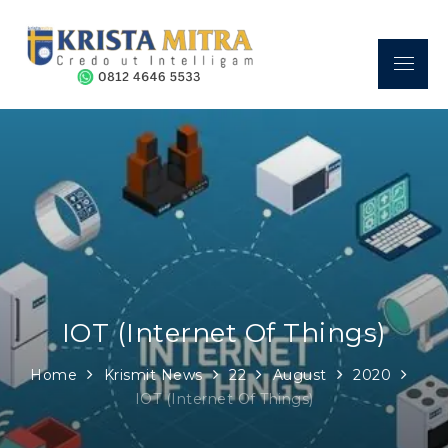
Skip
to
content
Menu
Sekolah Kristen Krista Mitra
A place where a GREAT FUTURE begins.
– Credo Ut Intelligam
IOT (Internet Of Things)
Home
Krismit News
22
August
2020
IOT (Internet Of Things)