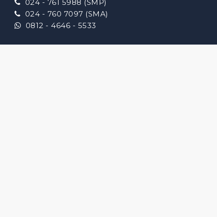
024 - 761 5988 (SMP)
024 - 760 7097 (SMA)
0812 - 4646 - 5533
PPDB ONLINE
APPLY NOW
Krista Mitra School © 2020 | All Rights Reserved