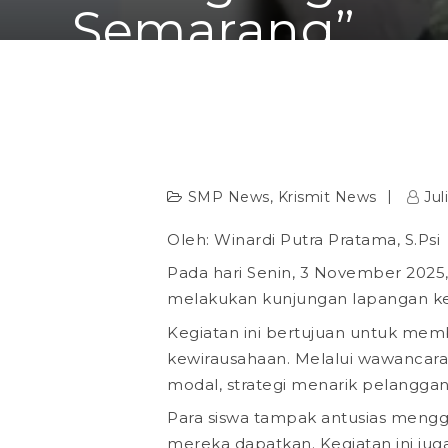
Semarang”
Home
Krismit News
SMP News
4
N
Kegiatan Kokurikuler Wirausaha SMP KRIST
Pasmod BSB Semarang”
SMP News
,
Krismit News
Jul
Oleh: Winardi Putra Pratama, S.Psi
Pada hari Senin, 3 November 2025,
melakukan kunjungan lapangan k
Kegiatan ini bertujuan untuk mem
kewirausahaan. Melalui wawancara
modal, strategi menarik pelanggan
Para siswa tampak antusias meng
mereka dapatkan. Kegiatan ini ju