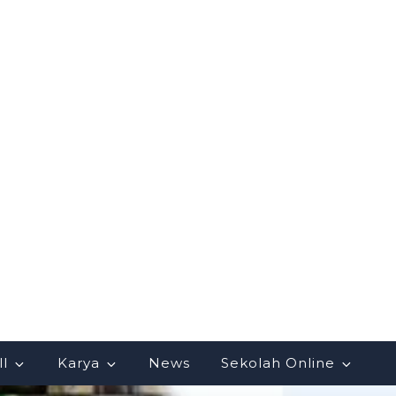
ll
Karya
News
Sekolah Online