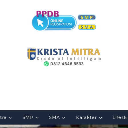
ra – Credo Ut Intelligam
tra
SMP
SMA
Karakter
Lifeski