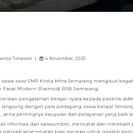
ovember
2025
A MITRA: “Belajar Langsung Dari Pedagang Di
ianita Trinawati
4 November, 2025
 siswa-siswi SMP Krista Mitra Semarang mengikuti kegi
e Pasar Modern (Pasmod) BSB Semarang.
berikan pengalaman belajar nyata kepada peserta didi
 langsung dengan para pedagang, siswa belajar tentang
, serta pentingnya kejujuran dan pelayanan yang baik d
gali informasi dari narasumber, mencatat dan mereka
ga menjadi kesempatan bagi mereka untuk melatih kem