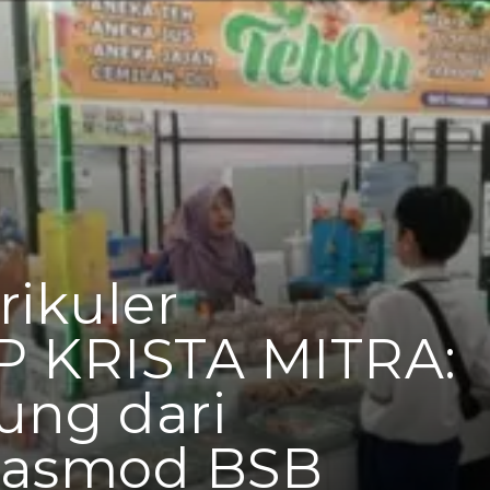
rikuler
P KRISTA MITRA:
ung dari
Pasmod BSB