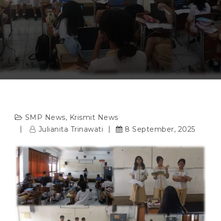
SMP News
,
Krismit News
Julianita Trinawati
8 September, 2025