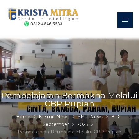
Skip
to
content
Menu
Sekolah Kristen Krista Mitra
A place where a GREAT FUTURE begins.
– Credo Ut Intelligam
Pembelajaran Bermakna Melalui
CBP Rupiah
Home
Krismit News
SMP News
8
September
2025
Pembelajaran Bermakna Melalui CBP Rupiah